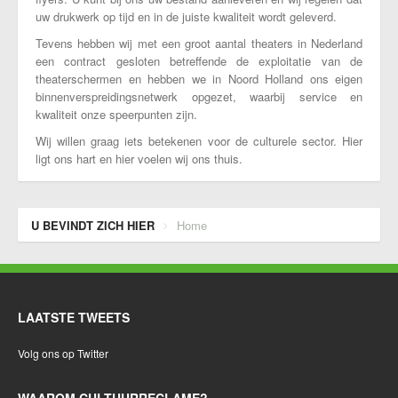
uw drukwerk op tijd en in de juiste kwaliteit wordt geleverd.
Tevens hebben wij met een groot aantal theaters in Nederland
een contract gesloten betreffende de exploitatie van de
theaterschermen en hebben we in Noord Holland ons eigen
binnenverspreidingsnetwerk opgezet, waarbij service en
kwaliteit onze speerpunten zijn.
Wij willen graag iets betekenen voor de culturele sector. Hier
ligt ons hart en hier voelen wij ons thuis.
U BEVINDT ZICH HIER
Home
LAATSTE TWEETS
Volg ons op Twitter
WAAROM CULTUURRECLAME?