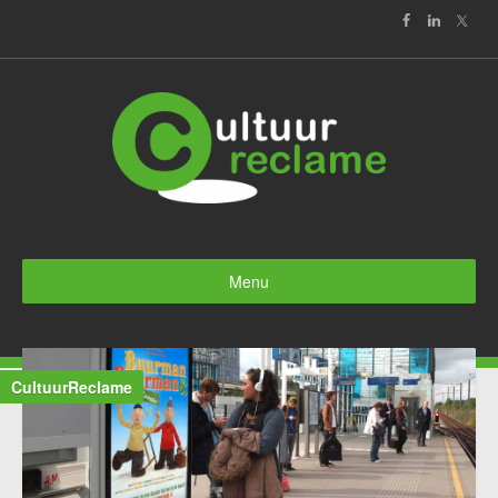
Menu
Home
CultuurReclame
Nieuws
Over ons
Media