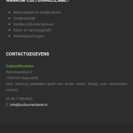
Betrouwbaar en eerlijk advies
Onafhankelijk
Eerlijke culturele tarieven
Klant- en servicegericht
Inlevingsvermogen
CONTACTGEGEVENS
CultuurReclame
Renessestraat 3
1566 KN Assendelft
Voor levering pakketten geldt een ander adres. Graag even telefonisch
contact.
M. 06-17964063
E.
info@cultuurreclame.nl