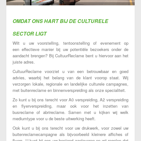
Onze visie
OMDAT ONS HART BIJ DE CULTURELE
Contact
SECTOR LIGT
Wilt u uw voorstelling, tentoonstelling of evenement op
een effectieve manier bij uw potentiële bezoekers onder de
aandacht brengen? Bij CultuurReclame bent u hiervoor aan het
juiste adres.
CultuurReclame voorziet u van een betrouwbaar en goed
advies, waarbij het belang van de klant voorop staat. Wij
verzorgen lokale, regionale en landelijke culturele campagnes,
met buitenreclame en binnenverspreiding als onze specialiteit.
Zo kunt u bij ons terecht voor A0 verspreiding, A2 verspreiding
en flyerverspreiding, maar ook voor het inzetten van
busreclame of abrireclame. Samen met u kijken wij welk
mediumtype voor u de beste uitwerking heeft.
Ook kunt u bij ons terecht voor uw drukwerk, voor zowel uw
buitenreclamecampagne als bijvoorbeeld kleinere affiches of
flyers. U kunt bij ons uw bestand aanleveren en wij regelen dat